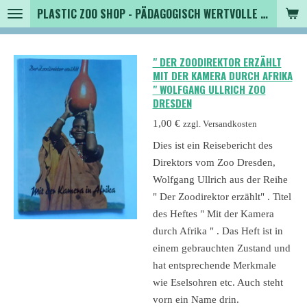
PLASTIC ZOO SHOP - PÄDAGOGISCH WERTVOLLE SPIELZEUGTIERE , SAMMLER - TIERFIGUREN UND MEHR VON VINTAGE BIS MODERN
Zum
Hauptinhalt
springen
" DER ZOODIREKTOR ERZÄHLT
MIT DER KAMERA DURCH AFRIKA
" WOLFGANG ULLRICH ZOO
DRESDEN
1,00 €
zzgl. Versandkosten
Dies ist ein Reisebericht des
Direktors vom Zoo Dresden,
Wolfgang Ullrich aus der Reihe
" Der Zoodirektor erzählt" . Titel
des Heftes " Mit der Kamera
durch Afrika " . Das Heft ist in
einem gebrauchten Zustand und
hat entsprechende Merkmale
wie Eselsohren etc. Auch steht
vorn ein Name drin.