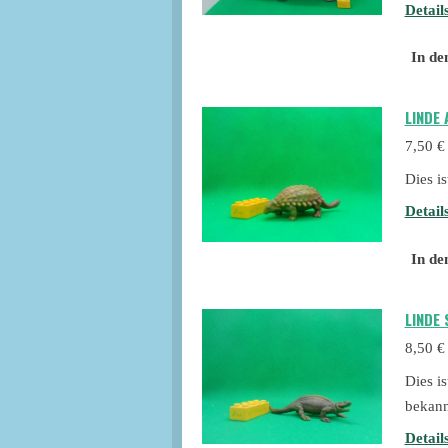
Detail
In de
LINDE
7,50 €
Dies i
Detail
In de
LINDE
8,50 €
Dies i
bekann
Detail