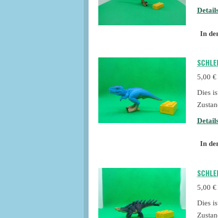
Detail
In de
SCHLE
5,00 €
Dies i
Zustan
Detail
In de
SCHLE
5,00 €
Dies i
Zustan