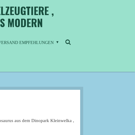
LZEUGTIERE ,
IS MODERN
/ VERSAND EMPFEHLUNGEN
iosaurus aus dem Dinopark Kleinwelka ,