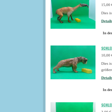
15,00 
Dies i
Detail
In de
SCHLE
10,00 
Dies i
größer
Detail
In de
SCHLE