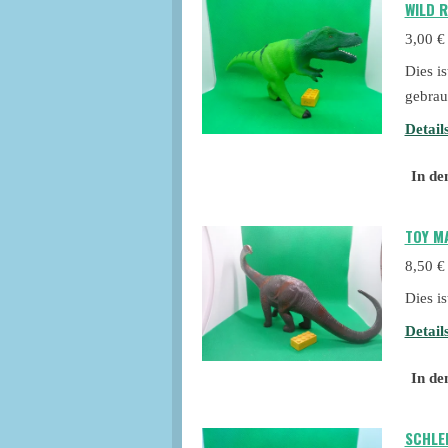
WILD 
3,00 €
Dies i
gebrau
Detail
In de
TOY M
8,50 €
Dies i
Detail
In de
SCHLE