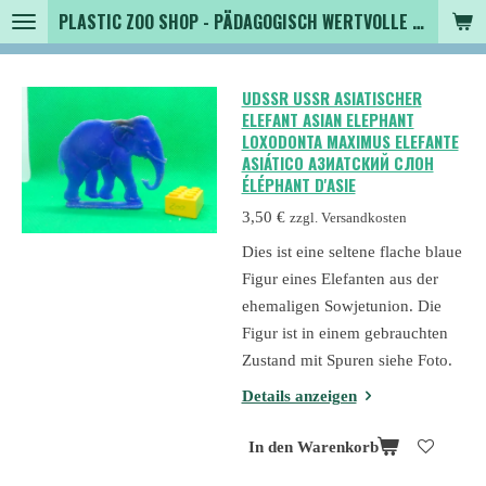
PLASTIC ZOO SHOP - PÄDAGOGISCH WERTVOLLE SPIELZEUGTIERE , SAMMLER - TIERFIGUREN UND MEHR VON VINTAGE BIS MODERN
Zum
Hauptinhalt
springen
UDSSR USSR ASIATISCHER
ELEFANT ASIAN ELEPHANT
LOXODONTA MAXIMUS ELEFANTE
ASIÁTICO АЗИАТСКИЙ СЛОН
ÉLÉPHANT D'ASIE
3,50 €
zzgl. Versandkosten
Dies ist eine seltene flache blaue
Figur eines Elefanten aus der
ehemaligen Sowjetunion. Die
Figur ist in einem gebrauchten
Zustand mit Spuren siehe Foto.
Details anzeigen
In den Warenkorb