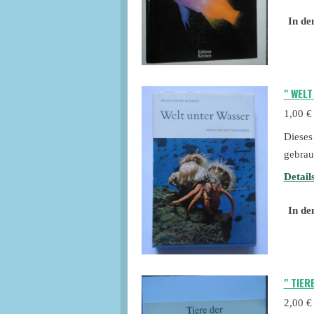
In de
" WEL
1,00 €
Dieses
gebrau
Detail
In de
" TIE
2,00 €