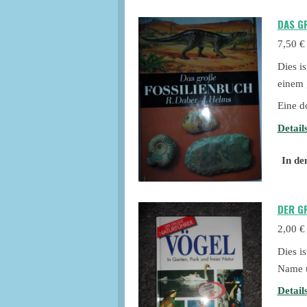
DAS GR
7,50 €
Dies i
einem 
Eine d
Detail
In de
DER GR
2,00 €
Dies i
Name u
Detail