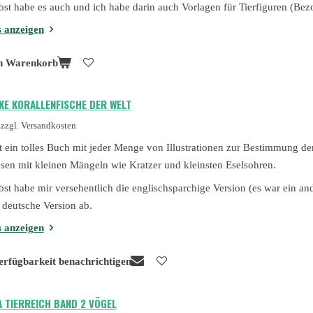
lbst habe es auch und ich habe darin auch Vorlagen für Tierfiguren (B
s anzeigen
n Warenkorb
SKE KORALLENFISCHE DER WELT
zzgl. Versandkosten
st ein tolles Buch mit jeder Menge von Illustrationen zur Bestimmung de
lesen mit kleinen Mängeln wie Kratzer und kleinsten Eselsohren.
lbst habe mir versehentlich die englischsparchige Version (es war ein a
e deutsche Version ab.
s anzeigen
erfügbarkeit benachrichtigen
 TIERREICH BAND 2 VÖGEL