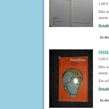
1,00 €
Dies i
einem 
Detail
In de
FOSSI
5,00 €
Dies i
einem 
Ein sc
Detail
In de