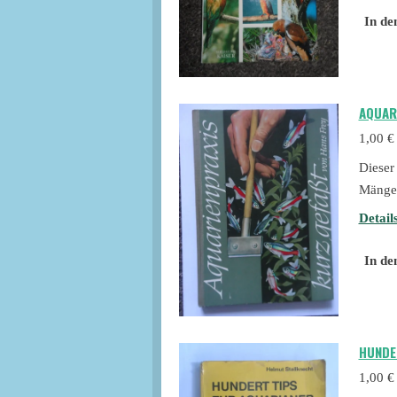
In de
AQUAR
1,00 €
Dieser
Mängel
Detail
In de
HUNDE
1,00 €