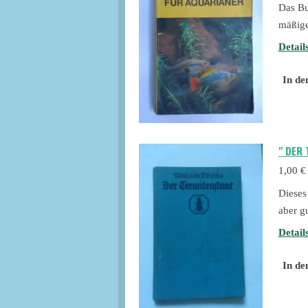
Das Bu
mäßige
Detail
In de
" DER
1,00 €
Dieses
aber g
Detail
In de