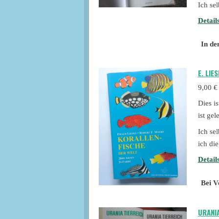
Ich se
Detail
In de
E. LIE
9,00 €
Dies i
ist ge
Ich se
ich di
Detail
Bei V
URANIA