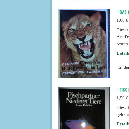
" DAS 
1,00 €
Dieser
Art. D
Schutz
Detail
In de
" FISC
1,50 €
Diese 
gebrau
Detail