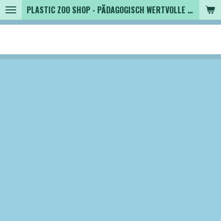
PLASTIC ZOO SHOP - PÄDAGOGISCH WERTVOLLE SPIELZEUGTIERE , SAMMLER - TIERFIGUREN UND MEHR VON VINTAGE BIS MODERN
Zum
Hauptinhalt
springen