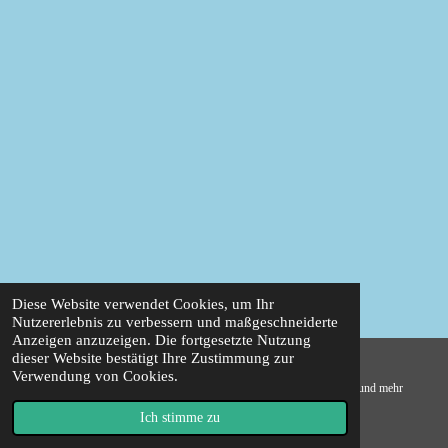
Diese Website verwendet Cookies, um Ihr
Nutzererlebnis zu verbessern und maßgeschneiderte
Anzeigen anzuzeigen. Die fortgesetzte Nutzung
dieser Website bestätigt Ihre Zustimmung zur
Verwendung von Cookies.
© 2021 - 2026 Plastic zoo shop - pädagogisch wertvolle Spielzeugtiere und mehr
Mit Unterstützung von
Webador
Ich stimme zu