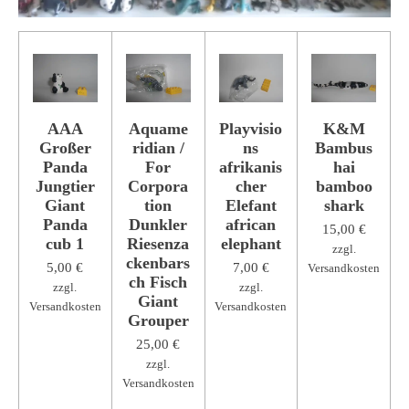
AAA
Aquame
Playvisio
K&M
Großer
ridian /
ns
Bambus
Panda
For
afrikanis
hai
Jungtier
Corpora
cher
bamboo
Giant
tion
Elefant
shark
Panda
Dunkler
african
15,00 €
cub 1
Riesenza
elephant
zzgl.
ckenbars
5,00 €
7,00 €
Versandkosten
ch Fisch
zzgl.
zzgl.
Giant
Versandkosten
Versandkosten
Grouper
25,00 €
zzgl.
Versandkosten