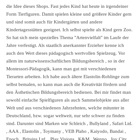
die Idee dieses Shops. Fast jedes Kind hat heute in irgendeiner
Form Tierfiguren. Damit spielen kleine und größere Kinder gern
und sind somit auch für Kindergärten und andere
Kindertagesstätten geeignet. Ich selbst spielte als Kind gern Zoo.
So hat sich mein spezielles Thema "Artenvielfalt" im Laufe der
Jahre verfestigt. Als staatlich anerkannter Erzieher kenne ich
auch den Wert dieses pädagogisch wertvollen Spielzeug. Vor
allem im naturwissenschaftlichen Bildungsbereich , so in der
Montessori-Pädagogik, kann man gut mit verschiedenen
Tierarten arbeiten. Ich habe auch ältere Elastolin-Rohlinge zum
selbst bemalen, so kann man auch die Kreativität fördern und
den Ästhetischen Bildungsbereich bedienen. Bei mir findet man
sowohl einfache Spielfiguren als auch Sammelobjekte aus aller
Welt und aus verschiedenen Jahrzehnten, welche mitunter in
Deutschland, bzw. sogar weltweit, nur sehr schwer zu finden
sind. Darunter sind Marken wie Schleich , Bullyland , Safari Ltd.
, AAA , Elastolin , Toymany , VEB Plaho , Kaiyodo, Bandai ,
Epoch , Britains Ltd. , Play Visions , K&M , Wenno , Joy City ,