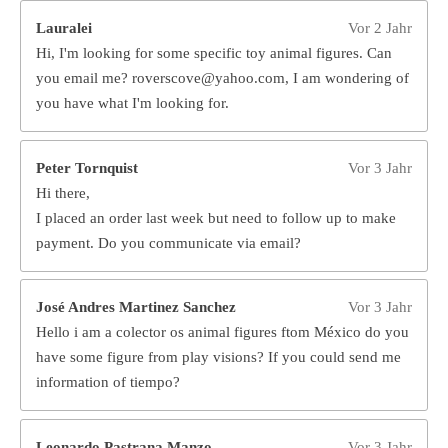
Lauralei
Vor 2 Jahr
Hi, I'm looking for some specific toy animal figures. Can
you email me? roverscove@yahoo.com, I am wondering of
you have what I'm looking for.
Peter Tornquist
Vor 3 Jahr
Hi there,
I placed an order last week but need to follow up to make
payment. Do you communicate via email?
José Andres Martinez Sanchez
Vor 3 Jahr
Hello i am a colector os animal figures ftom México do you
have some figure from play visions? If you could send me
information of tiempo?
Leonardo Pastrana Manzo
Vor 3 Jahr