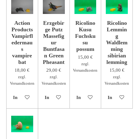
Action
Erzgebir
Ricolino
Ricolino
Products
ge Putz
Kusu
Lemmin
Vampirfl
Massefig
Fuchsku
g
edermau
ur
su
Waldlem
s
Buntfasa
possum
ming
vampire
n Green
sibirian
15,00 €
bat
Pheasant
lemming
zzgl.
18,00 €
29,00 €
15,00 €
Versandkosten
zzgl.
zzgl.
zzgl.
Versandkosten
Versandkosten
Versandkosten
In den Warenkorb
In den Warenkorb
In den Warenkorb
In den Warenk