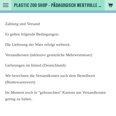
PLASTIC ZOO SHOP - PÄDAGOGISCH WERTVOLLE SPIELZEUGTIERE , SAMMLER - TIERFIGUREN UND MEHR VON VINTAGE BIS MODERN
Zum
Hauptinhalt
springen
Zahlung und Versand
Es gelten folgende Bedingungen:
Die Lieferung der Ware erfolgt weltweit.
Versandkosten (inklusive gesetzliche Mehrwertsteuer)
Lieferungen im Inland (Deutschland):
Wir berechnen die Versandkosten nach dem Bestellwert
(Bruttowarenwert):
Im Moment noch in "gebrauchten" Kartons um Versandkosten
gering zu halten.