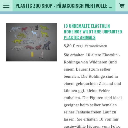
PLASTIC ZOO SHOP - PÄDAGOGISCH WERTVOLLE SPIELZEUGTIERE , SAMMLER - TIERFIGUREN UND MEHR VON VINTAGE BIS MODERN
Zum
Hauptinhalt
springen
10 UNBEMALTE ELASTOLIN
ROHLINGE WILDTIERE UNPAINTED
PLASTIC ANIMALS
8,80 €
zzgl. Versandkosten
Sie erhalten 10 ältere Elastolin -
Rohlinge von Wildtieren (und
einem Bauern) zum selber
bemalen. Die Rohlinge sind in
einem gebrauchten Zustand und
können ggf. kleine Fehler
enthalten. Die Figuren sind ideal
geeignet beim selber bemalen
seiner Fantasie freien Lauf zu
lassen. Sie erhalten 10 von mir
ausgewählte Figuren vom Foto.