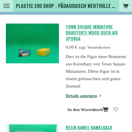
PLASTIC ZOO SHOP - PÄDAGOGISCH WERTVOLLE SPIELZEUGTIERE , SAMMLER - TIERFIGUREN UND MEHR VON VINTAGE BIS MODERN
Zum
Hauptinhalt
springen
TOWN SQUARE MINIATURE
BRAUTENTE WOOD DUCK AIX
SPONSA
9,00 €
zzgl. Versandkosten
Dies ist die Figur einer Brautente
aus Kunstharz von Town Square
Miniaturen. DIese Figur ist in
einem gebrauchten und guten
Zustand
Details anzeigen
In den Warenkorb
RESIN KAMEL KAMELKALB