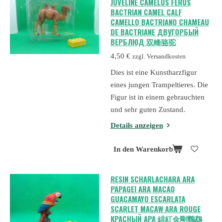
JUVELINE CAMELUS FERUS
BACTRIAN CAMEL CALF
CAMELLO BACTRIANO CHAMEAU
DE BACTRIANE ДВУГОРБЫЙ
ВЕРБЛЮД 双峰骆驼
4,50 €
zzgl. Versandkosten
Dies ist eine Kunstharzfigur
eines jungen Trampeltieres. Die
Figur ist in einem gebrauchten
und sehr guten Zustand.
Details anzeigen
In den Warenkorb
RESIN SCHARLACHARA ARA
PAPAGEI ARA MACAO
GUACAMAYO ESCARLATA
SCARLET MACAW ARA ROUGE
КРАСНЫЙ АРА 緋紅金剛鸚鵡