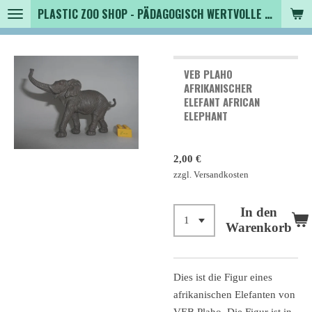
PLASTIC ZOO SHOP - PÄDAGOGISCH WERTVOLLE SPIELZEUGTIERE , SAMMLER - TIERFIGUREN UND MEHR VON VINTAGE BIS MODERN
Zum
Hauptinhalt
springen
VEB PLAHO
AFRIKANISCHER
ELEFANT AFRICAN
ELEPHANT
2,00 €
zzgl. Versandkosten
In den
Warenkorb
Dies ist die Figur eines
afrikanischen Elefanten von
VEB Plaho. Die Figur ist in