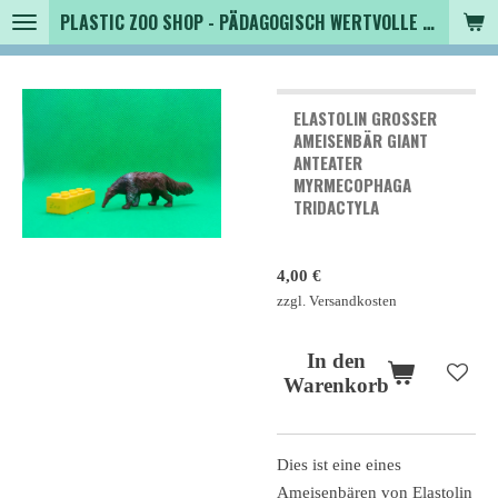
PLASTIC ZOO SHOP - PÄDAGOGISCH WERTVOLLE SPIELZEUGTIERE , SAMMLER - TIERFIGUREN UND MEHR VON VINTAGE BIS MODERN
Zum
Hauptinhalt
springen
ELASTOLIN GROSSER A
MEISENBÄR GIANT A
NTEATER M
YRMECOPHAGA T
RIDACTYLA
4,00 €
zzgl. Versandkosten
In den
Warenkorb
Dies ist eine eines
Ameisenbären von Elastolin