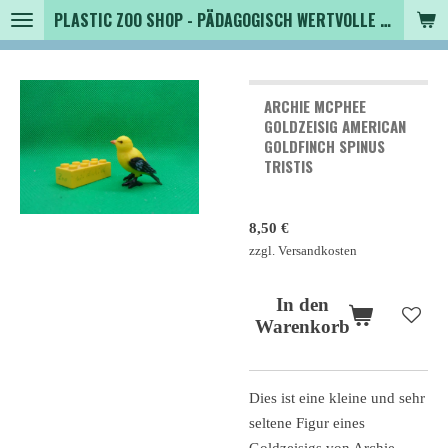
PLASTIC ZOO SHOP - PÄDAGOGISCH WERTVOLLE SPIELZEUGTIERE , SAMMLER - TIERFIGUREN UND MEHR VON VINTAGE BIS MODERN
Zum
Hauptinhalt
springen
ARCHIE MCPHEE
GOLDZEISIG AMERICAN
GOLDFINCH SPINUS
TRISTIS
8,50 €
zzgl. Versandkosten
In den
Warenkorb
Dies ist eine kleine und sehr
seltene Figur eines
Goldzeisigs von Archie