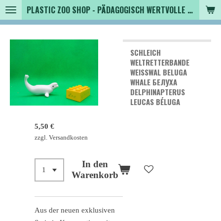
PLASTIC ZOO SHOP - PÄDAGOGISCH WERTVOLLE SPIELZEUGTIERE , SAMMLER - TIERFIGUREN UND MEHR VON VINTAGE BIS MODERN
Zum
Hauptinhalt
springen
SCHLEICH
WELTRETTERBANDE
WEISSWAL BELUGA W
HALE БЕЛУХА
DELPHINAPTERUS L
EUCAS BÉLUGA
5,50 €
zzgl. Versandkosten
In den
Warenkorb
Aus der neuen exklusiven