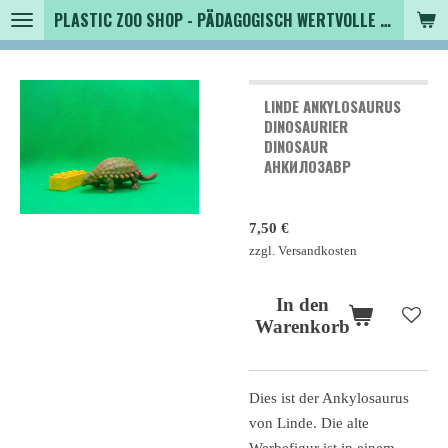
PLASTIC ZOO SHOP - PÄDAGOGISCH WERTVOLLE SPIELZEUGTIERE , SAMMLER - TIERFIGUREN UND MEHR VON VINTAGE BIS MODERN
Zum
Hauptinhalt
springen
LINDE ANKYLOSAURUS
DINOSAURIER
DINOSAUR
АНКИЛОЗАВР
7,50 €
zzgl. Versandkosten
In den
Warenkorb
Dies ist der Ankylosaurus
von Linde. Die alte
Werbefigur ist in einem