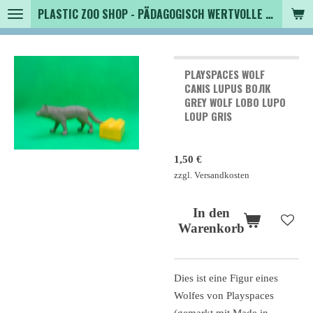
PLASTIC ZOO SHOP - PÄDAGOGISCH WERTVOLLE SPIELZEUGTIERE , SAMMLER - TIERFIGUREN UND MEHR VON VINTAGE BIS MODERN
Zum
Hauptinhalt
springen
PLAYSPACES WOLF
CANIS LUPUS ВОЛК
GREY WOLF LOBO LUPO
LOUP GRIS
1,50 €
zzgl. Versandkosten
In den
Warenkorb
Dies ist eine Figur eines
Wolfes von Playspaces
(gemarkt mit Made in