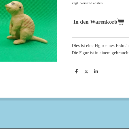
zzgl. Versandkosten
In den Warenkorb
Dies ist eine Figur eines Erdm
Die Figur ist in einem gebrauc
T
T
T
e
e
e
i
i
i
l
l
l
e
e
e
n
n
n