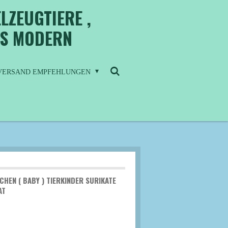
LZEUGTIERE ,
IS MODERN
/ VERSAND EMPFEHLUNGEN
EN ( BABY ) TIERKINDER SURIKATE
AT