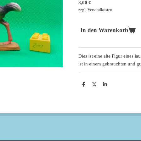
8,00 €
zzgl. Versandkosten
In den Warenkorb
Dies ist eine alte Figur eines l
ist in einem gebrauchten und g
T
T
T
e
e
e
i
i
i
l
l
l
e
e
e
n
n
n