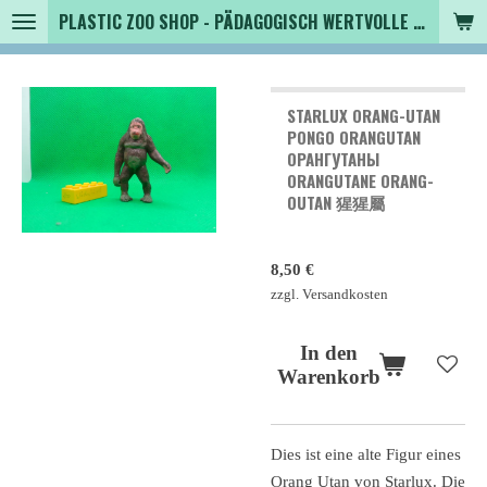
PLASTIC ZOO SHOP - PÄDAGOGISCH WERTVOLLE SPIELZEUGTIERE , SAMMLER - TIERFIGUREN UND MEHR VON VINTAGE BIS MODERN
Zum
Hauptinhalt
springen
STARLUX ORANG-UTAN
PONGO ORANGUTAN
ОРАНГУТАНЫ
ORANGUTANE ORANG-
OUTAN 猩猩屬
8,50 €
zzgl. Versandkosten
In den
Warenkorb
Dies ist eine alte Figur eines
Orang Utan von Starlux. Die