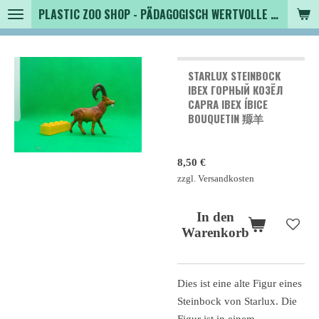
PLASTIC ZOO SHOP - PÄDAGOGISCH WERTVOLLE SPIELZEUGTIERE , SAMMLER - TIERFIGUREN UND MEHR VON VINTAGE BIS MODERN
Zum
Hauptinhalt
springen
STARLUX STEINBOCK
IBEX ГОРНЫЙ КОЗЁЛ
CAPRA IBEX ÍBICE
BOUQUETIN 羱羊
8,50 €
zzgl. Versandkosten
In den
Warenkorb
Dies ist eine alte Figur eines
Steinbock von Starlux. Die
Figur ist in einem