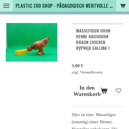
PLASTIC ZOO SHOP - PÄDAGOGISCH WERTVOLLE SPIELZEUGTIERE , SAMMLER - TIERFIGUREN UND MEHR VON VINTAGE BIS MODERN
Zum
Hauptinhalt
springen
MASSEFIGUR HUHN
HENNE HAUSHUHN
BRAUN CHICKEN
КУРИЦА GALLINA 1
3,00 €
zzgl. Versandkosten
In den
Warenkorb
Dies ist eine Massefigur
(tonartig) einer Henne,
Hersteller unbekannt. Die