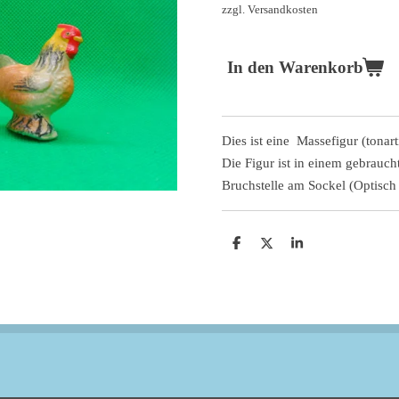
zzgl. Versandkosten
In den Warenkorb
Dies ist eine Massefigur (tonar
Die Figur ist in einem gebrauch
Bruchstelle am Sockel (Optisch 
T
T
T
e
e
e
i
i
i
l
l
l
e
e
e
n
n
n