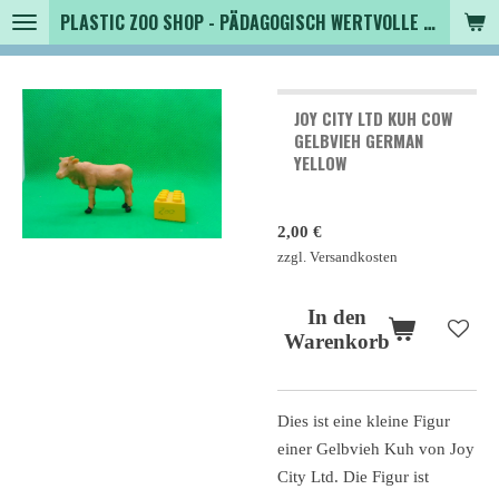
PLASTIC ZOO SHOP - PÄDAGOGISCH WERTVOLLE SPIELZEUGTIERE , SAMMLER - TIERFIGUREN UND MEHR VON VINTAGE BIS MODERN
Zum
Hauptinhalt
springen
JOY CITY LTD KUH COW
GELBVIEH GERMAN
YELLOW
2,00 €
zzgl. Versandkosten
In den
Warenkorb
Dies ist eine kleine Figur
einer Gelbvieh Kuh von Joy
City Ltd. Die Figur ist