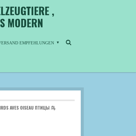
LZEUGTIERE ,
IS MODERN
/ VERSAND EMPFEHLUNGEN
BIRDS AVES OISEAU ПТИЦЫ 鸟