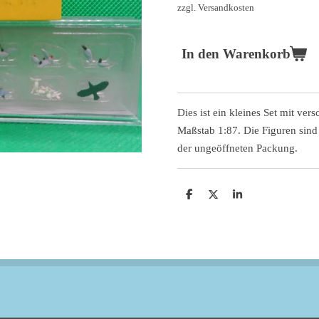
zzgl. Versandkosten
In den Warenkorb
Dies ist ein kleines Set mit ve
Maßstab 1:87. Die Figuren sind
der ungeöffneten Packung.
T
T
T
e
e
e
i
i
i
l
l
l
e
e
e
n
n
n