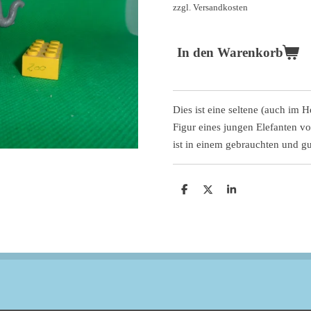
zzgl. Versandkosten
In den Warenkorb
Dies ist eine seltene (auch im H
Figur eines jungen Elefanten vo
ist in einem gebrauchten und g
T
T
T
e
e
e
i
i
i
l
l
l
e
e
e
n
n
n