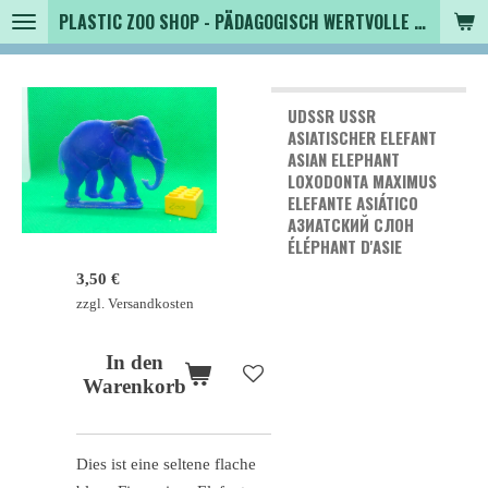
PLASTIC ZOO SHOP - PÄDAGOGISCH WERTVOLLE SPIELZEUGTIERE , SAMMLER - TIERFIGUREN UND MEHR VON VINTAGE BIS MODERN
Zum
Hauptinhalt
springen
UDSSR USSR
ASIATISCHER ELEFANT
ASIAN ELEPHANT
LOXODONTA MAXIMUS
ELEFANTE ASIÁTICO
АЗИАТСКИЙ СЛОН
ÉLÉPHANT D'ASIE
3,50 €
zzgl. Versandkosten
In den
Warenkorb
Dies ist eine seltene flache