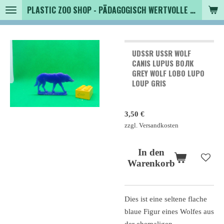
PLASTIC ZOO SHOP - PÄDAGOGISCH WERTVOLLE SPIELZEUGTIERE , SAMMLER - TIERFIGUREN UND MEHR VON VINTAGE BIS MODERN
Zum
Hauptinhalt
springen
UDSSR USSR WOLF
CANIS LUPUS ВОЛК
GREY WOLF LOBO LUPO
LOUP GRIS
3,50 €
zzgl. Versandkosten
In den
Warenkorb
Dies ist eine seltene flache
blaue Figur eines Wolfes aus
der ehemaligen