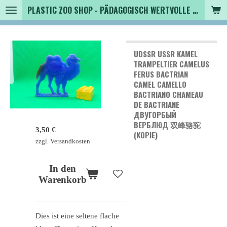
PLASTIC ZOO SHOP - PÄDAGOGISCH WERTVOLLE SPIELZEUGTIERE , SAMMLER - TIERFIGUREN UND MEHR VON VINTAGE BIS MODERN
Zum
Hauptinhalt
springen
UDSSR USSR KAMEL
TRAMPELTIER CAMELUS
FERUS BACTRIAN
CAMEL CAMELLO
BACTRIANO CHAMEAU
DE BACTRIANE
ДВУГОРБЫЙ
ВЕРБЛЮД 双峰骆驼
3,50 €
(KOPIE)
zzgl. Versandkosten
In den
Warenkorb
Dies ist eine seltene flache