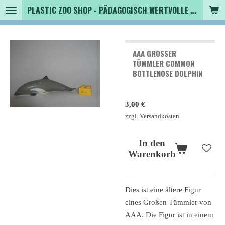
PLASTIC ZOO SHOP - PÄDAGOGISCH WERTVOLLE SPIELZEUGTIERE , SAMMLER - TIERFIGUREN UND MEHR VON VINTAGE BIS MODERN
Zum
Hauptinhalt
springen
AAA GROSSER T
ÜMMLER COMMON B
OTTLENOSE DOLPHIN
3,00 €
zzgl. Versandkosten
In den
Warenkorb
Dies ist eine ältere Figur
eines Großen Tümmler von
AAA. Die Figur ist in einem