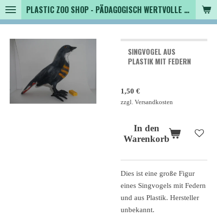
PLASTIC ZOO SHOP - PÄDAGOGISCH WERTVOLLE SPIELZEUGTIERE , SAMMLER - TIERFIGUREN UND MEHR VON VINTAGE BIS MODERN
Zum
Hauptinhalt
springen
SINGVOGEL AUS
PLASTIK MIT FEDERN
1,50 €
zzgl. Versandkosten
In den
Warenkorb
Dies ist eine große Figur
eines Singvogels mit Federn
und aus Plastik. Hersteller
unbekannt.