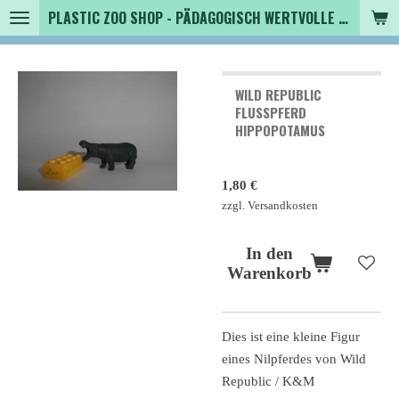
PLASTIC ZOO SHOP - PÄDAGOGISCH WERTVOLLE SPIELZEUGTIERE , SAMMLER - TIERFIGUREN UND MEHR VON VINTAGE BIS MODERN
Zum
Hauptinhalt
springen
WILD REPUBLIC
FLUSSPFERD
HIPPOPOTAMUS
1,80 €
zzgl. Versandkosten
In den
Warenkorb
Dies ist eine kleine Figur
eines Nilpferdes von Wild
Republic / K&M