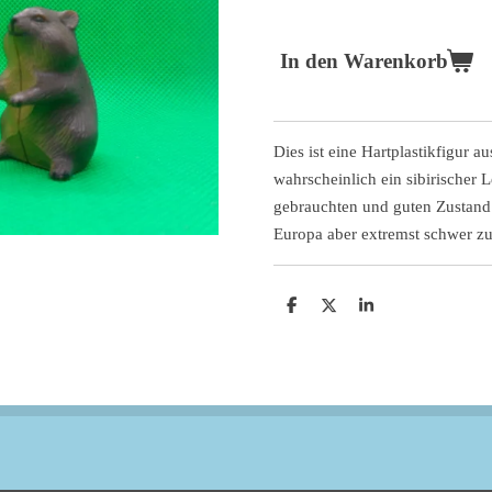
In den Warenkorb
Dies ist eine Hartplastikfigur a
wahrscheinlich ein sibirischer 
gebrauchten und guten Zustand 
Europa aber extremst schwer 
T
T
T
e
e
e
i
i
i
l
l
l
e
e
e
n
n
n