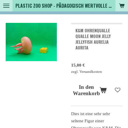
PLASTIC ZOO SHOP - PÄDAGOGISCH WERTVOLLE SPIELZEUGTIERE , SAMMLER - TIERFIGUREN UND MEHR VON VINTAGE BIS MODERN
Zum
Hauptinhalt
springen
K&M OHRENQUALLE
QUALLE MOON JELLY
JELLYFISH AURELIA
AURITA
15,00 €
zzgl. Versandkosten
In den
Warenkorb
Dies ist eine sehr sehr
seltene Figur einer
Ohrenqualle von K&M. Die