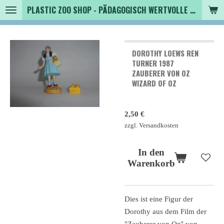
PLASTIC ZOO SHOP - PÄDAGOGISCH WERTVOLLE SPIELZEUGTIERE , SAMMLER - TIERFIGUREN UND MEHR VON VINTAGE BIS MODERN
Zum
Hauptinhalt
springen
DOROTHY LOEWS REN
TURNER 1987
ZAUBERER VON OZ
WIZARD OF OZ
2,50 €
zzgl. Versandkosten
In den
Warenkorb
Dies ist eine Figur der
Dorothy aus dem Film der
"Zauberer von Oz" von