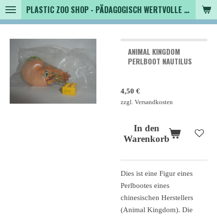
PLASTIC ZOO SHOP - PÄDAGOGISCH WERTVOLLE SPIELZEUGTIERE , SAMMLER - TIERFIGUREN UND MEHR VON VINTAGE BIS MODERN
Zum
Hauptinhalt
springen
ANIMAL KINGDOM
PERLBOOT NAUTILUS
4,50 €
zzgl. Versandkosten
In den
Warenkorb
Dies ist eine Figur eines
Perlbootes eines
chinesischen Herstellers
(Animal Kingdom). Die