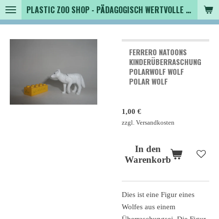
PLASTIC ZOO SHOP - PÄDAGOGISCH WERTVOLLE SPIELZEUGTIERE , SAMMLER - TIERFIGUREN UND MEHR VON VINTAGE BIS MODERN
Zum
Hauptinhalt
springen
FERRERO NATOONS
KINDERÜBERRASCHUNG
POLARWOLF WOLF
POLAR WOLF
1,00 €
zzgl. Versandkosten
In den
Warenkorb
Dies ist eine Figur eines
Wolfes aus einem
Überraschungsei. Die Figur