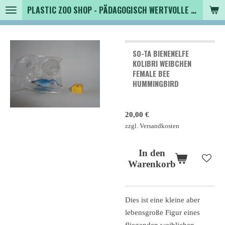
PLASTIC ZOO SHOP - PÄDAGOGISCH WERTVOLLE SPIELZEUGTIERE , SAMMLER - TIERFIGUREN UND MEHR VON VINTAGE BIS MODERN
Zum
Hauptinhalt
springen
SO-TA BIENENELFE
KOLIBRI WEIBCHEN
FEMALE BEE
HUMMINGBIRD
20,00 €
zzgl. Versandkosten
In den
Warenkorb
Dies ist eine kleine aber
lebensgroße Figur eines
fliegenden weiblichen