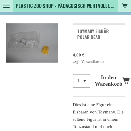
PLASTIC ZOO SHOP - PÄDAGOGISCH WERTVOLLE SPIELZEUGTIERE , SAMMLER - TIERFIGUREN UND MEHR VON VINTAGE BIS MODERN
Zum
Hauptinhalt
springen
TOYMANY EISBÄR
POLAR BEAR
4,00 €
zzgl. Versandkosten
In den
Warenkorb
Dies ist eine Figur eines
Eisbären von Toymany. Die
seltene Figur ist in einem
Topzustand und noch