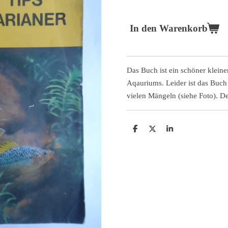
In den Warenkorb
Das Buch ist ein schöner kleine
Aqauriums. Leider ist das Buch
vielen Mängeln (siehe Foto). Den
T
T
T
e
e
e
i
i
i
l
l
l
e
e
e
n
n
n