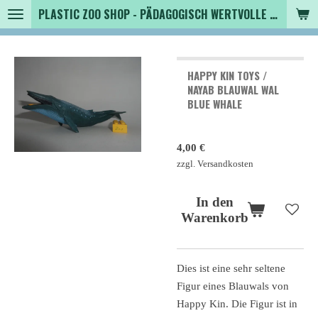
PLASTIC ZOO SHOP - PÄDAGOGISCH WERTVOLLE SPIELZEUGTIERE , SAMMLER - TIERFIGUREN UND MEHR VON VINTAGE BIS MODERN
Zum
Hauptinhalt
springen
HAPPY KIN TOYS /
NAYAB BLAUWAL WAL
BLUE WHALE
4,00 €
zzgl. Versandkosten
In den
Warenkorb
Dies ist eine sehr seltene
Figur eines Blauwals von
Happy Kin. Die Figur ist in