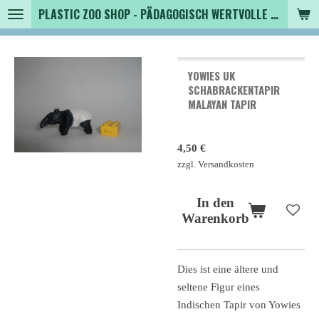
PLASTIC ZOO SHOP - PÄDAGOGISCH WERTVOLLE SPIELZEUGTIERE , SAMMLER - TIERFIGUREN UND MEHR VON VINTAGE BIS MODERN
Zum
Hauptinhalt
springen
YOWIES UK
SCHABRACKENTAPIR
MALAYAN TAPIR
4,50 €
zzgl. Versandkosten
In den
Warenkorb
Dies ist eine ältere und
seltene Figur eines
Indischen Tapir von Yowies