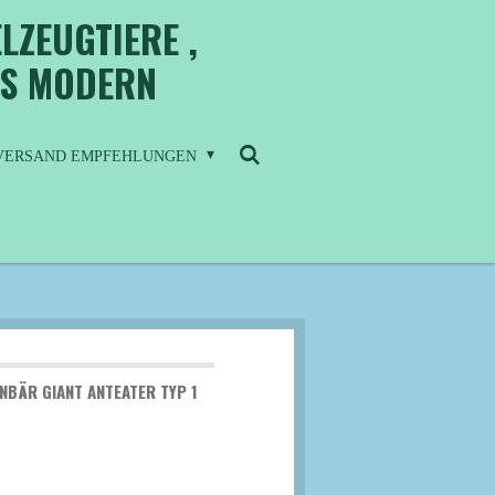
LZEUGTIERE ,
IS MODERN
/ VERSAND EMPFEHLUNGEN
NBÄR GIANT ANTEATER TYP 1