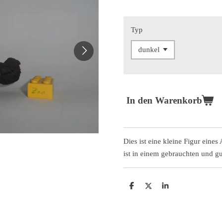
Typ
In den Warenkorb
Dies ist eine kleine Figur eine
ist in einem gebrauchten und g
T
T
T
e
e
e
i
i
i
l
l
l
e
e
e