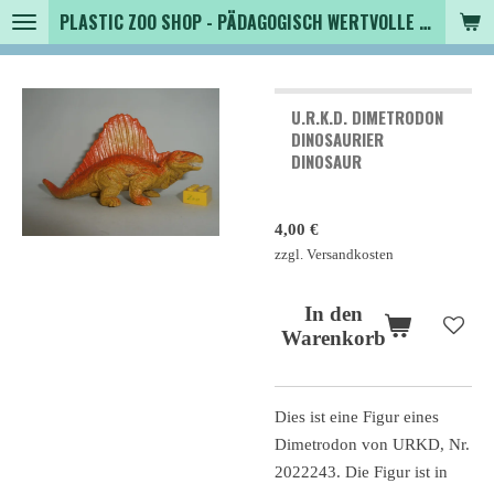
PLASTIC ZOO SHOP - PÄDAGOGISCH WERTVOLLE SPIELZEUGTIERE , SAMMLER - TIERFIGUREN UND MEHR VON VINTAGE BIS MODERN
Zum
Hauptinhalt
springen
U.R.K.D. DIMETRODON
DINOSAURIER
DINOSAUR
4,00 €
zzgl. Versandkosten
In den
Warenkorb
Dies ist eine Figur eines
Dimetrodon von URKD, Nr.
2022243. Die Figur ist in