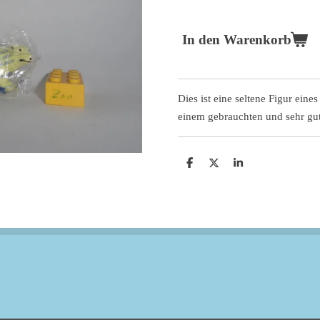
In den Warenkorb
Dies ist eine seltene Figur eines
einem gebrauchten und sehr gu
T
T
T
e
e
e
i
i
i
l
l
l
e
e
e
n
n
n