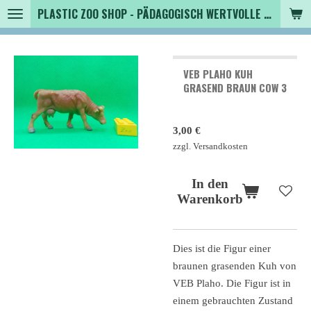
PLASTIC ZOO SHOP - PÄDAGOGISCH WERTVOLLE SPIELZEUGTIERE , SAMMLER - TIERFIGUREN UND MEHR VON VINTAGE BIS MODERN
Zum
Hauptinhalt
springen
VEB PLAHO KUH
GRASEND BRAUN COW 3
3,00 €
zzgl. Versandkosten
In den
Warenkorb
Dies ist die Figur einer
braunen grasenden Kuh von
VEB Plaho. Die Figur ist in
einem gebrauchten Zustand