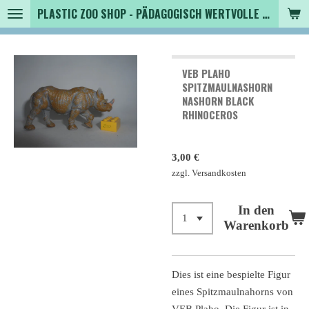
PLASTIC ZOO SHOP - PÄDAGOGISCH WERTVOLLE SPIELZEUGTIERE , SAMMLER - TIERFIGUREN UND MEHR VON VINTAGE BIS MODERN
Zum
Hauptinhalt
springen
VEB PLAHO
SPITZMAULNASHORN
NASHORN BLACK
RHINOCEROS
3,00 €
zzgl. Versandkosten
In den
Warenkorb
Dies ist eine bespielte Figur
eines Spitzmaulnahorns von
VEB Plaho. Die Figur ist in