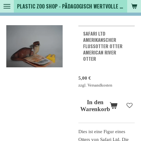
PLASTIC ZOO SHOP - PÄDAGOGISCH WERTVOLLE SPIELZEUGTIERE , SAMMLER - TIERFIGUREN UND MEHR VON VINTAGE BIS MODERN
Zum
Hauptinhalt
springen
SAFARI LTD
AMERIKANSCHER
FLUSSOTTER OTTER
AMERICAN RIVER O
TTER
5,00 €
zzgl. Versandkosten
In den
Warenkorb
Dies ist eine Figur eines
Otters von Safari Ltd. Die