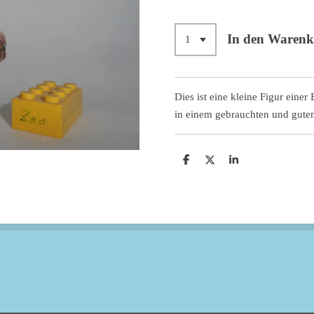
In den Waren
Dies ist eine kleine Figur einer
in einem gebrauchten und gute
T
T
T
e
e
e
i
i
i
l
l
l
e
e
e
n
n
n