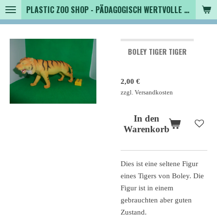
PLASTIC ZOO SHOP - PÄDAGOGISCH WERTVOLLE SPIELZEUGTIERE , SAMMLER - TIERFIGUREN UND MEHR VON VINTAGE BIS MODERN
Zum
Hauptinhalt
springen
BOLEY TIGER TIGER
2,00 €
zzgl. Versandkosten
In den
Warenkorb
Dies ist eine seltene Figur
eines Tigers von Boley. Die
Figur ist in einem
gebrauchten aber guten
Zustand.