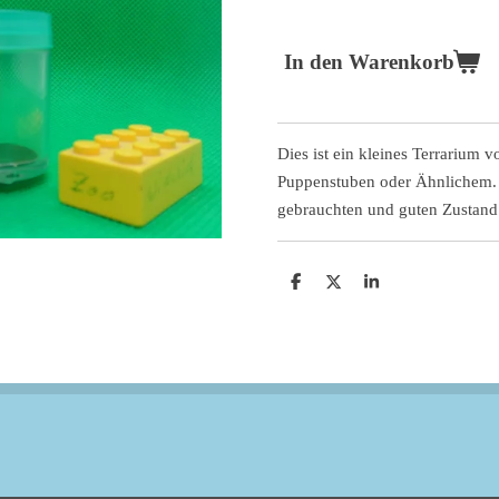
In den Warenkorb
Dies ist ein kleines Terrarium 
Puppenstuben oder Ähnlichem. 
gebrauchten und guten Zustand
T
T
T
e
e
e
i
i
i
l
l
l
e
e
e
n
n
n