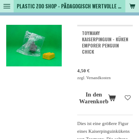
PLASTIC ZOO SHOP - PÄDAGOGISCH WERTVOLLE SPIELZEUGTIERE , SAMMLER - TIERFIGUREN UND MEHR VON VINTAGE BIS MODERN
Zum
Hauptinhalt
springen
TOYMANY
KAISERPINGUIN - KÜKEN
EMPORER PENGUIN
CHICK
4,50 €
zzgl. Versandkosten
In den
Warenkorb
Dies ist eine größere Figur
eines Kaiserpinguinkükens
von Toymany. Die seltene